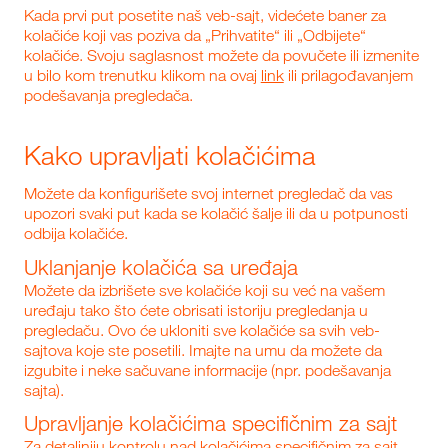
Kada prvi put posetite naš veb-sajt, videćete baner za
kolačiće koji vas poziva da „Prihvatite“ ili „Odbijete“
kolačiće. Svoju saglasnost možete da povučete ili izmenite
u bilo kom trenutku klikom na ovaj
link
ili prilagođavanjem
podešavanja pregledača.
Kako upravljati kolačićima
Možete da konfigurišete svoj internet pregledač da vas
upozori svaki put kada se kolačić šalje ili da u potpunosti
odbija kolačiće.
Uklanjanje kolačića sa uređaja
Možete da izbrišete sve kolačiće koji su već na vašem
uređaju tako što ćete obrisati istoriju pregledanja u
pregledaču. Ovo će ukloniti sve kolačiće sa svih veb-
sajtova koje ste posetili. Imajte na umu da možete da
izgubite i neke sačuvane informacije (npr. podešavanja
sajta).
Upravljanje kolačićima specifičnim za sajt
Za detaljniju kontrolu nad kolačićima specifičnim za sajt,