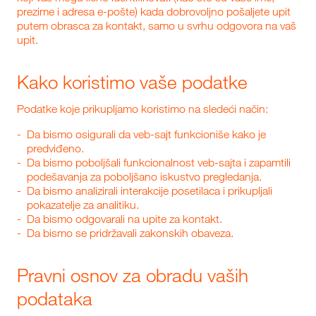
prezime i adresa e-pošte) kada dobrovoljno pošaljete upit
putem obrasca za kontakt, samo u svrhu odgovora na vaš
upit.
Kako koristimo vaše podatke
Podatke koje prikupljamo koristimo na sledeći način:
Da bismo osigurali da veb-sajt funkcioniše kako je
predviđeno.
Da bismo poboljšali funkcionalnost veb-sajta i zapamtili
podešavanja za poboljšano iskustvo pregledanja.
Da bismo analizirali interakcije posetilaca i prikupljali
pokazatelje za analitiku.
Da bismo odgovarali na upite za kontakt.
Da bismo se pridržavali zakonskih obaveza.
Pravni osnov za obradu vaših
podataka