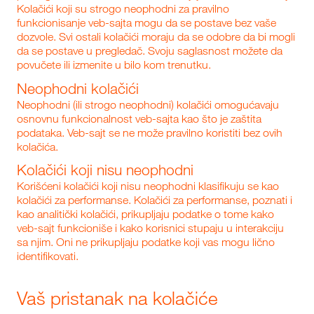
Kolačići koji su strogo neophodni za pravilno
funkcionisanje veb-sajta mogu da se postave bez vaše
dozvole. Svi ostali kolačići moraju da se odobre da bi mogli
da se postave u pregledač. Svoju saglasnost možete da
povučete ili izmenite u bilo kom trenutku.
Neophodni kolačići
Neophodni (ili strogo neophodni) kolačići omogućavaju
osnovnu funkcionalnost veb-sajta kao što je zaštita
podataka. Veb-sajt se ne može pravilno koristiti bez ovih
kolačića.
Kolačići koji nisu neophodni
Korišćeni kolačići koji nisu neophodni klasifikuju se kao
kolačići za performanse. Kolačići za performanse, poznati i
kao analitički kolačići, prikupljaju podatke o tome kako
veb-sajt funkcioniše i kako korisnici stupaju u interakciju
sa njim. Oni ne prikupljaju podatke koji vas mogu lično
identifikovati.
Vaš pristanak na kolačiće