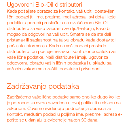
Ugovoreni Bio‑Oil distributeri
Kada pošaljete obrazac za kontakt, vaš upit i dostavljeni
lični podaci (tj. ime, prezime, imejl adresa i svi detalji koje
podelite u poruci) prosleđuju se ovlašćenom Bio‑Oil
distributeru za vašu izabranu zemlju/teritoriju, kako bi
mogao da odgovori na vaš upit. Smatra se da ste dali
pristanak ili saglasnost na takvu obradu kada dostavite i
pošaljete informacije. Kada se vaši podaci proslede
distributeru, on postaje nezavisni kontrolor podataka za
vaše lične podatke. Naši distributeri imaju ugovor za
odgovornu obradu vaših ličnih podataka i u skladu sa
važećim zakonima o zaštiti podataka i privatnosti.
Zadržavanje podataka
Zadržaćemo vaše lične podatke samo onoliko dugo koliko
je potrebno za svrhe navedene u ovoj politici ili u skladu sa
zakonom. Čuvamo evidenciju podnošenja obrasca za
kontakt, međutim podaci u poljima ime, prezime i adresa e-
pošte se uklanjaju iz evidencije nakon 30 dana.