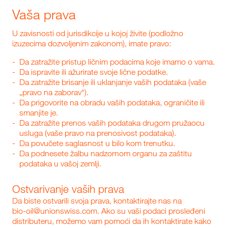
Vaša prava
U zavisnosti od jurisdikcije u kojoj živite (podložno
izuzecima dozvoljenim zakonom), imate pravo:
Da zatražite pristup ličnim podacima koje imamo o vama.
Da ispravite ili ažurirate svoje lične podatke.
Da zatražite brisanje ili uklanjanje vaših podataka (vaše
„pravo na zaborav“).
Da prigovorite na obradu vaših podataka, ograničite ili
smanjite je.
Da zatražite prenos vaših podataka drugom pružaocu
usluga (vaše pravo na prenosivost podataka).
Da povučete saglasnost u bilo kom trenutku.
Da podnesete žalbu nadzornom organu za zaštitu
podataka u vašoj zemlji.
Ostvarivanje vaših prava
Da biste ostvarili svoja prava, kontaktirajte nas na
bio-oil@unionswiss.com
. Ako su vaši podaci prosleđeni
distributeru, možemo vam pomoći da ih kontaktirate kako