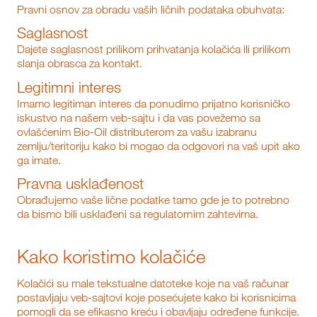
Pravni osnov za obradu vaših ličnih podataka obuhvata:
Saglasnost
Dajete saglasnost prilikom prihvatanja kolačića ili prilikom
slanja obrasca za kontakt.
Legitimni interes
Imamo legitiman interes da ponudimo prijatno korisničko
iskustvo na našem veb-sajtu i da vas povežemo sa
ovlašćenim Bio‑Oil distributerom za vašu izabranu
zemlju/teritoriju kako bi mogao da odgovori na vaš upit ako
ga imate.
Pravna usklađenost
Obrađujemo vaše lične podatke tamo gde je to potrebno
da bismo bili usklađeni sa regulatornim zahtevima.
Kako koristimo kolačiće
Kolačići su male tekstualne datoteke koje na vaš računar
postavljaju veb-sajtovi koje posećujete kako bi korisnicima
pomogli da se efikasno kreću i obavljaju određene funkcije.