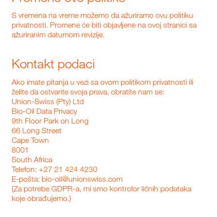
S vremena na vreme možemo da ažuriramo ovu politiku
privatnosti. Promene će biti objavljene na ovoj stranici sa
ažuriranim datumom revizije.
Kontakt podaci
Ako imate pitanja u vezi sa ovom politikom privatnosti ili
želite da ostvarite svoja prava, obratite nam se:
Union-Swiss (Pty) Ltd
Bio‑Oil Data Privacy
9th Floor Park on Long
66 Long Street
Cape Town
8001
South Africa
Telefon: +27 21 424 4230
E-pošta:
bio-oil@unionswiss.com
(Za potrebe GDPR-a, mi smo kontrolor ličnih podataka
koje obrađujemo.)