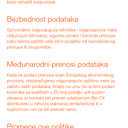
biste ostvarili svoja prava.
Bezbednost podataka
Sprovodimo odgovarajuće tehničke i organizacione mere,
uključujući šifrovanje, sigurne servere i kontrole pristupa
kako bismo zaštitili vaše lične podatke od neovlašćenog
pristupa ili zloupotrebe.
Međunarodni prenosi podataka
Kada se podaci prenose izvan Evropskog ekonomskog
prostora, obezbeđujemo odgovarajuće zaštitne mere za
zaštitu vaših podataka. Imajte na umu da će lični podaci
korisnika sa sedištem u EU koji pošalju upit putem
obrasca za kontakt biti preneti ovlašćenom Bio‑Oil
distributeru u njihovoj izabranoj zemlji/teritoriji ili u
suprotnom, oni će biti preneti nama.
Promene ove politike