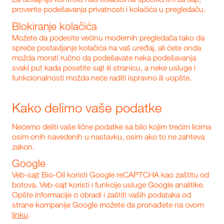
proverite podešavanja privatnosti i kolačića u pregledaču.
Blokiranje kolačića
Možete da podesite većinu modernih pregledača tako da
spreče postavljanje kolačića na vaš uređaj, ali ćete onda
možda morati ručno da podešavate neka podešavanja
svaki put kada posetite sajt ili stranicu, a neke usluge i
funkcionalnosti možda neće raditi ispravno ili uopšte.
Kako delimo vaše podatke
Nećemo deliti vaše lične podatke sa bilo kojim trećim licima
osim onih navedenih u nastavku, osim ako to ne zahteva
zakon.
Google
Veb-sajt Bio‑Oil koristi Google reCAPTCHA kao zaštitu od
botova. Veb-sajt koristi i funkcije usluge Google analitike.
Opšte informacije o obradi i zaštiti vaših podataka od
strane kompanije Google možete da pronađete na ovom
linku
.