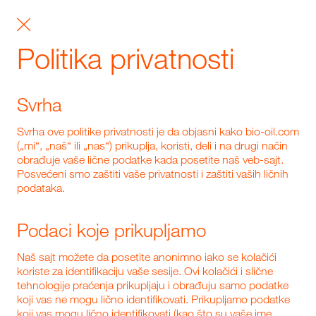
Politika privatnosti
Svrha
Svrha ove politike privatnosti je da objasni kako bio-oil.com
(„mi“, „naš“ ili „nas“) prikuplja, koristi, deli i na drugi način
obrađuje vaše lične podatke kada posetite naš veb-sajt.
Posvećeni smo zaštiti vaše privatnosti i zaštiti vaših ličnih
podataka.
Podaci koje prikupljamo
Naš sajt možete da posetite anonimno iako se kolačići
koriste za identifikaciju vaše sesije. Ovi kolačići i slične
tehnologije praćenja prikupljaju i obrađuju samo podatke
koji vas ne mogu lično identifikovati. Prikupljamo podatke
koji vas mogu lično identifikovati (kao što su vaše ime,